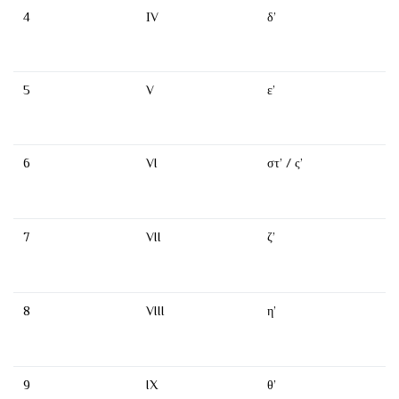
4
ΙV
δ’
5
V
ε’
6
VI
στ’ / ς’
7
VII
ζ’
8
VIII
η’
9
IX
θ’