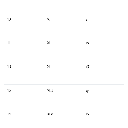
10
X
ι’
11
XI
ια’
12
XII
ιβ’
13
XIII
ιγ’
14
XIV
ιδ’