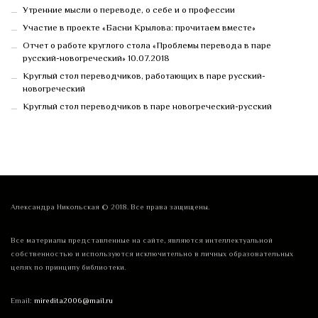
Утренние мысли о переводе, о себе и о профессии
Участие в проекте «Басни Крылова: прочитаем вместе»
Отчет о работе круглого стола «Проблемы перевода в паре
русский-новогреческий» 10.07.2018
Круглый стол переводчиков, работающих в паре русский-
новогреческий
Круглый стол переводчиков в паре новогреческий-русский
Александра Никольская © 2018. Все права защищены.
Все материалы представленные на сайте, являются интеллектуальной
собственностью и используются исключительно в личных образовательных
целях по принципу библиотеки.
Email:
miredita2006@mail.ru