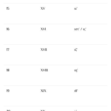
15
XV
ιε’
16
XVI
ιστ’ / ις’
17
XVII
ιζ’
18
XVIII
ιη’
19
XIX
ιθ’