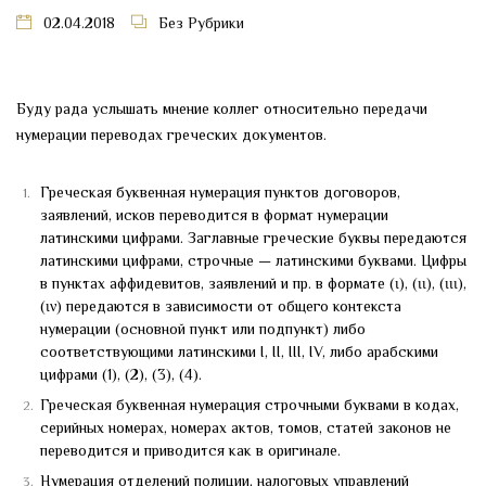
02.04.2018
Без Рубрики
Буду рада услышать мнение коллег относительно передачи
нумерации переводах греческих документов.
Греческая буквенная нумерация пунктов договоров,
заявлений, исков переводится в формат нумерации
латинскими цифрами. Заглавные греческие буквы передаются
латинскими цифрами, строчные — латинскими буквами. Цифры
в пунктах аффидевитов, заявлений и пр. в формате (ι), (ιι), (ιιι),
(ιν) передаются в зависимости от общего контекста
нумерации (основной пункт или подпункт) либо
соответствующими латинскими I, II, III, IV, либо арабскими
цифрами (1), (2), (3), (4).
Греческая буквенная нумерация строчными буквами в кодах,
серийных номерах, номерах актов, томов, статей законов не
переводится и приводится как в оригинале.
Нумерация отделений полиции, налоговых управлений