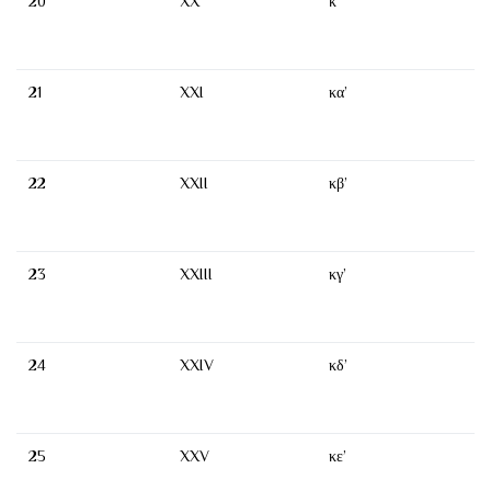
20
XX
κ’
21
XXI
κα’
22
XXII
κβ’
23
XXIII
κγ’
24
XXIV
κδ’
25
XXV
κε’