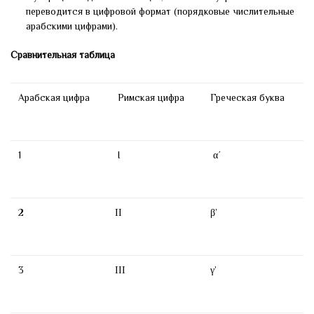
переводится в цифровой формат (порядковые числительные
арабскими цифрами).
Сравнительная таблица
Арабская цифра
Римская цифра
Греческая буква
1
I
α΄
2
ΙΙ
β’
3
ΙΙΙ
γ’